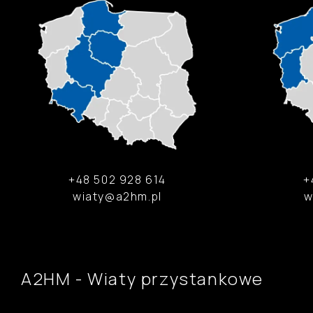
+48 502 928 614
+
wiaty@a2hm.pl
w
A2HM - Wiaty przystankowe