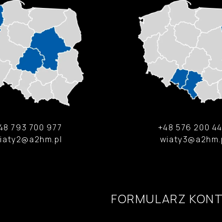
48 793 700 977
+48 576 200 4
iaty2@a2hm.pl
wiaty3@a2hm.
FORMULARZ KON