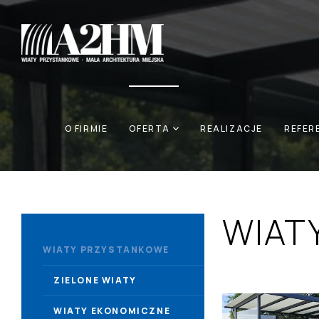
START
›
OFERTA
›
WIATY PRZYSTANKOWE
›
W
O FIRMIE
OFERTA
REALIZACJE
REFER
WIAT
WIATY PRZYSTANKOWE
ZIELONE WIATY
WIATY EKONOMICZNE