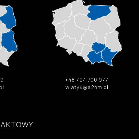
49
+48 794 700 977
pl
wiaty4@a2hm.pl
TAKTOWY