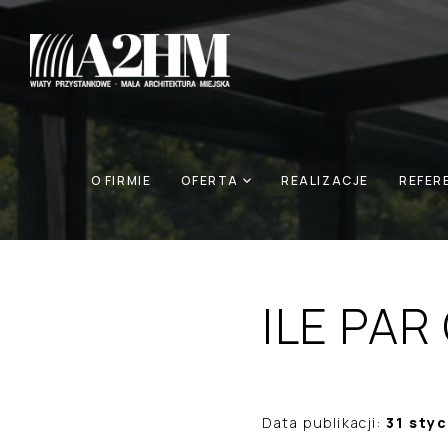
ART
›
REALIZACJE
›
2025
›
STYCZEŃ
›
ILE PAR
O FIRMIE
OFERTA
REALIZACJE
REFER
ILE PAR
Data publikacji:
31 sty