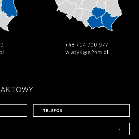
49
+48 794 700 977
pl
wiaty4@a2hm.pl
TAKTOWY