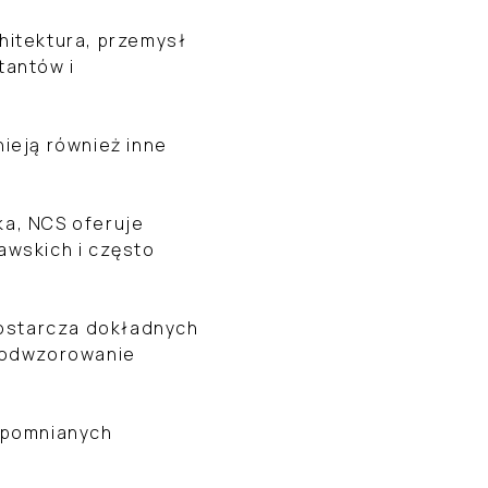
hitektura, przemysł
tantów i
ieją również inne
ka, NCS oferuje
awskich i często
dostarcza dokładnych
e odwzorowanie
wspomnianych