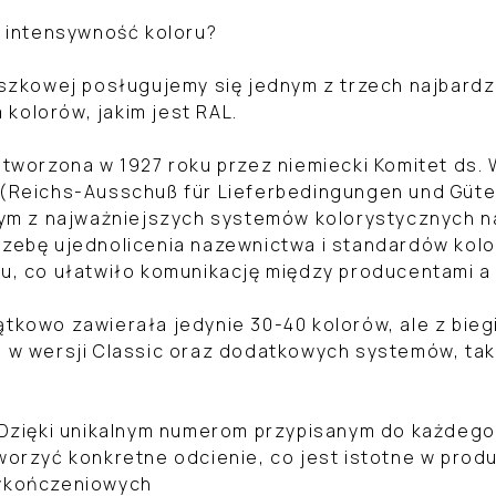
i intensywność koloru?
roszkowej posługujemy się jednym z trzech najbar
kolorów, jakim jest RAL.
stworzona w 1927 roku przez niemiecki Komitet ds.
 (Reichs-Ausschuß für Lieferbedingungen und Güte
nym z najważniejszych systemów kolorystycznych n
rzebę ujednolicenia nazewnictwa i standardów kol
u, co ułatwiło komunikację między producentami a 
tkowo zawierała jedynie 30-40 kolorów, ale z biegi
 w wersji Classic oraz dodatkowych systemów, taki
 Dzięki unikalnym numerom przypisanym do każdego 
orzyć konkretne odcienie, co jest istotne w produkc
wykończeniowych