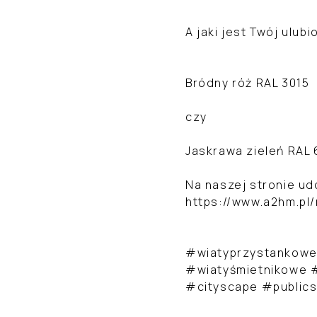
A jaki jest Twój ulubi
Bródny róż RAL 3015
czy
Jaskrawa zieleń RAL
Na naszej stronie ud
https://www.a2hm.pl/
#wiatyprzystankowe
#wiatyśmietnikowe #
#cityscape #public