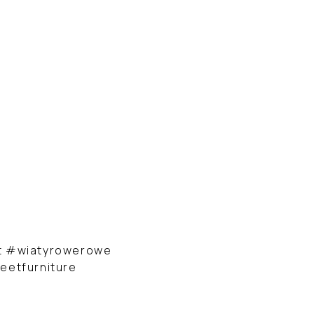
t #wiatyrowerowe
eetfurniture