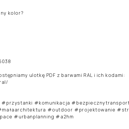
ony kolor?
 6038
ostępniamy ulotkę PDF z barwami RAL i ich kodami:
ral/
 #przystanki #komunikacja #bezpiecznytranspor
małaarchitektura #outdoor #projektowanie #str
space #urbanplanning #a2hm