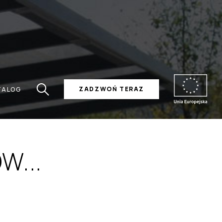
ZADZWOŃ TERAZ
TALOG
W...