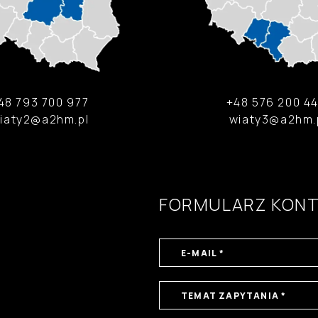
48 793 700 977
+48 576 200 4
iaty2@a2hm.pl
wiaty3@a2hm.
FORMULARZ KON