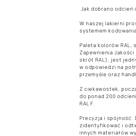
Jak dobrano odcień 
W naszej lakierni p
systemem kodowania 
Paleta kolorów RAL, 
Zapewnienia Jakości
skrót RAL), jest jed
w odpowiedzi na pot
przemyśle oraz handl
Z ciekawostek, począ
do ponad 200 odcieni
RAL F.
Precyzja i spójność:
zidentyfikować i odtw
innych materiałów 